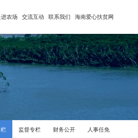
走进农场
交流互动
联系我们
海南爱心扶贫网
农场简介
农场风貌
资源优势
12345热线
我要咨询
我要投诉
我要建议
我要求助
我要查询
联系方式
招商引资
专栏
监督专栏
财务公开
人事任免